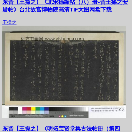
东晋【王操之】《北宋搨绛帖（八）册-晋王操之安
厝帖》台北故宫博物院高清TIF大图网盘下载
王操之
东晋【王操之】《明拓宝贤堂集古法帖册（第四