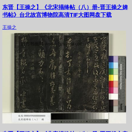
东晋【王操之】《北宋搨绛帖（八）册-晋王操之婢
书帖》台北故宫博物院高清TIF大图网盘下载
王操之