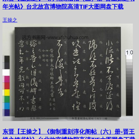
年光帖》台北故宫博物院高清TIF大图网盘下载
王操之
东晋【王操之】《御制重刻淳化阁帖（六）册-晋王