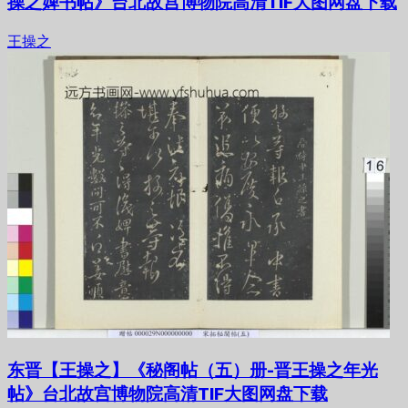
操之婢书帖》台北故宫博物院高清TIF大图网盘下载
王操之
东晋【王操之】《秘阁帖（五）册-晋王操之年光
帖》台北故宫博物院高清TIF大图网盘下载