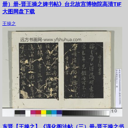
册）册-晋王操之婢书帖》台北故宫博物院高清TIF
大图网盘下载
王操之
东晋【王操之】《淳化阁法帖（三）册-晋王操之书