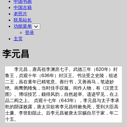
中国书画
中国古籍
老照片
联系站长
功能菜单
Toggle
Child
登录
Menu
主页
李元昌
李元昌，唐高祖李渊庶七子。武德三年（620年）封
鲁王，贞观十年（636年）封汉王。书法受之史陵，祖述
二王，虽在童年已精笔意。善行书，又善画马，笔迹妙
绝。画鹰鹘雉兔，当时佳手叹服。间作人物，有《汉贤王
图》。博综技艺，颇得风韵，自然超举。遗迹罕见，在上
品二阎之上。 贞观十七年（643年），李元昌与太子李承
乾的阴谋败露，唐太宗欲将李元昌特敕免死，受到大臣高
士廉、李世勣阻止。后李元昌被唐太宗赐自尽于家，年二
十五。