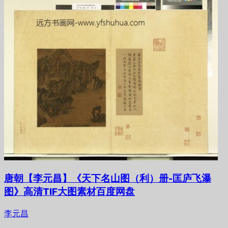
唐朝【李元昌】《天下名山图（利）册-匡庐飞瀑
图》高清TIF大图素材百度网盘
李元昌