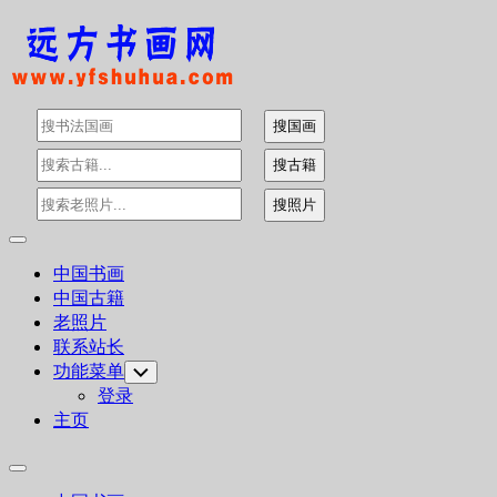
Skip
to
content
Expand
Menu
中国书画
中国古籍
老照片
联系站长
功能菜单
Toggle
Child
登录
Menu
主页
Expand
Menu