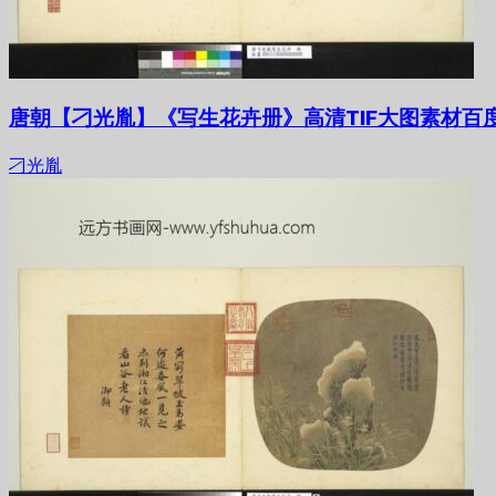
唐朝【刁光胤】《写生花卉册》高清TIF大图素材百
刁光胤