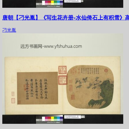
唐朝【刁光胤】《写生花卉册-水仙倚石上有积雪》高
刁光胤