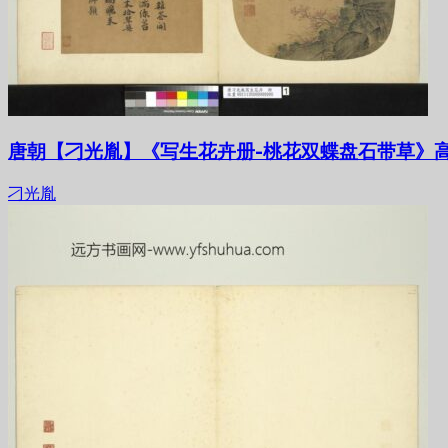
唐朝【刁光胤】《写生花卉册-桃花双蝶盘石带草》高
刁光胤