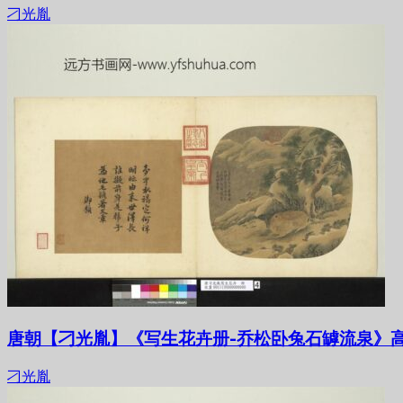
刁光胤
唐朝【刁光胤】《写生花卉册-乔松卧兔石罅流泉》高
刁光胤