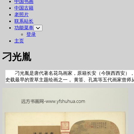
中国书画
中国古籍
老照片
联系站长
功能菜单
Toggle
Child
登录
Menu
主页
刁光胤
刁光胤是唐代著名花鸟画家，原籍长安（今陕西西安）
史载最早的萱草主题绘画之一 。黄筌、孔嵩等五代画家曾师