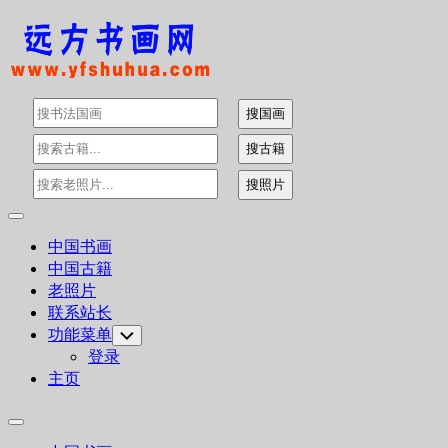
Skip
to
content
Expand
Menu
中国书画
中国古籍
老照片
联系站长
功能菜单
Toggle
Child
登录
Menu
主页
Expand
Menu