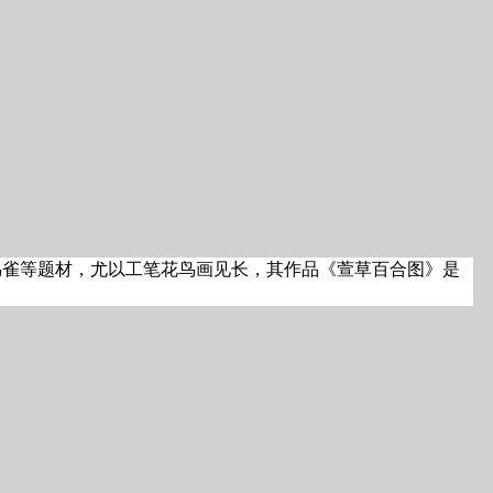
鸟雀等题材，尤以工笔花鸟画见长，其作品《萱草百合图》是