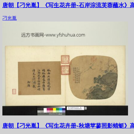
唐朝【刁光胤】《写生花卉册-石岸淙流芙蓉蘸水》高
刁光胤
唐朝【刁光胤】《写生花卉册-秋塘苹蓼照影蜻蜓》高