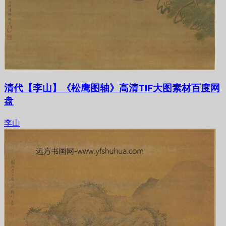
清代【李山】《松鹰图轴》高清TIF大图素材百度网
盘
李山