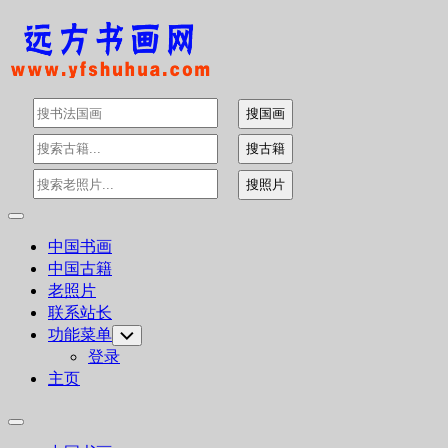
Skip
to
content
Expand
Menu
中国书画
中国古籍
老照片
联系站长
功能菜单
Toggle
Child
登录
Menu
主页
Expand
Menu