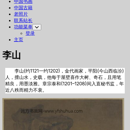
中国书画
中国古籍
老照片
联系站长
功能菜单
Toggle
Child
登录
Menu
主页
李山
李山(约1121一约1202)，金代画家，平阳(今山西临汾)
人，擅山水，史载，他每于屋壁喜作大树、奇石，且用笔
精良，用墨淡雅。章宗泰和(1201–1208)间入直秘书监，年
近八秩而精力不衰。