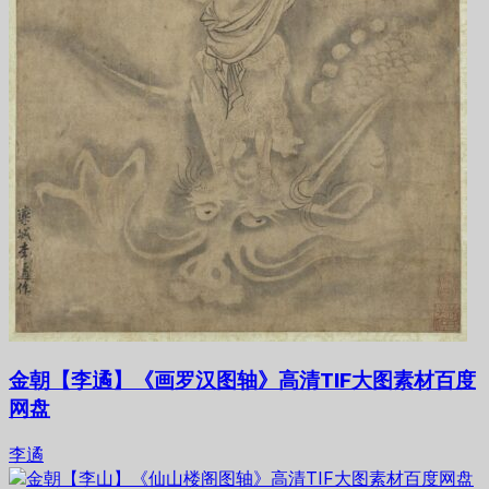
金朝【李遹】《画罗汉图轴》高清TIF大图素材百度
网盘
李遹