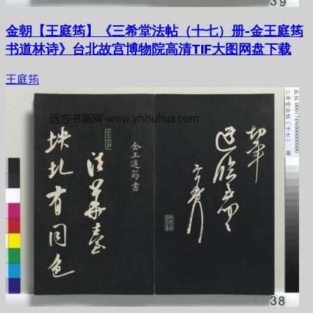
金朝【王庭筠】《三希堂法帖（十七）册-金王庭筠
书道林诗》台北故宫博物院高清TIF大图网盘下载
王庭筠