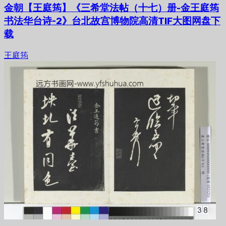
金朝【王庭筠】《三希堂法帖（十七）册-金王庭筠
书法华台诗-2》台北故宫博物院高清TIF大图网盘下
载
王庭筠