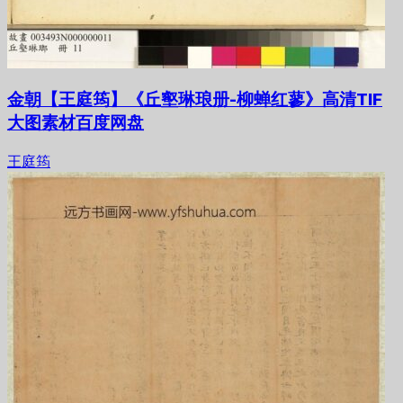
金朝【王庭筠】《丘壑琳琅册-柳蝉红蓼》高清TIF
大图素材百度网盘
王庭筠