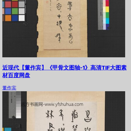
近现代【董作宾】《甲骨文图轴-1》高清TIF大图素
材百度网盘
董作宾