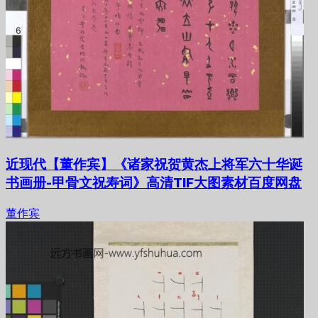
近现代【董作宾】《诸家祝贺黄杰上将军六十华诞
书画册-甲骨文祝寿词》高清TIF大图素材百度网盘
董作宾