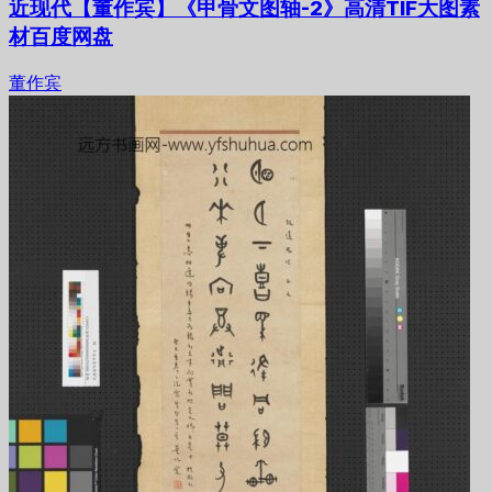
近现代【董作宾】《甲骨文图轴-2》高清TIF大图素
材百度网盘
董作宾