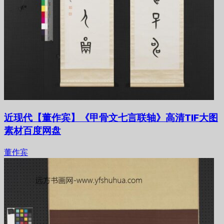
近现代【董作宾】《甲骨文七言联轴》高清TIF大图
素材百度网盘
董作宾