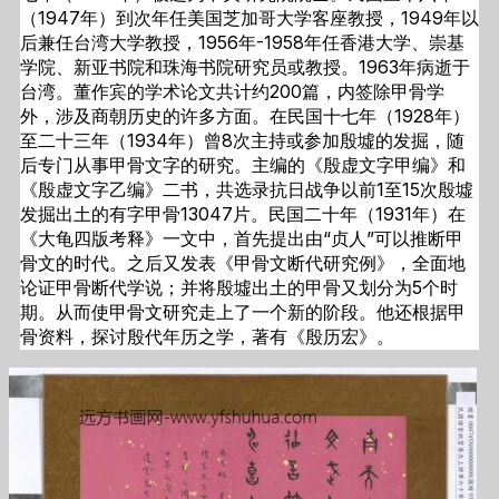
（1947年）到次年任美国芝加哥大学客座教授，1949年以
后兼任台湾大学教授，1956年-1958年任香港大学、崇基
学院、新亚书院和珠海书院研究员或教授。1963年病逝于
台湾。董作宾的学术论文共计约200篇，内签除甲骨学
外，涉及商朝历史的许多方面。在民国十七年（1928年）
至二十三年（1934年）曾8次主持或参加殷墟的发掘，随
后专门从事甲骨文字的研究。主编的《殷虚文字甲编》和
《殷虚文字乙编》二书，共选录抗日战争以前1至15次殷墟
发掘出土的有字甲骨13047片。民国二十年（1931年）在
《大龟四版考释》一文中，首先提出由“贞人”可以推断甲
骨文的时代。之后又发表《甲骨文断代研究例》，全面地
论证甲骨断代学说；并将殷墟出土的甲骨又划分为5个时
期。从而使甲骨文研究走上了一个新的阶段。他还根据甲
骨资料，探讨殷代年历之学，著有《殷历宏》。