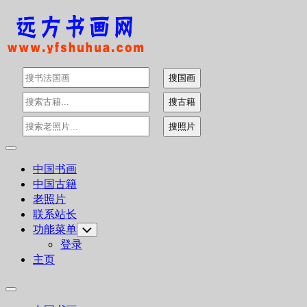
Skip
to
content
Expand
Menu
中国书画
中国古籍
老照片
联系站长
功能菜单
Toggle
Child
登录
Menu
主页
Expand
Menu