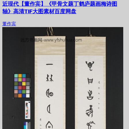
近现代【董作宾】《甲骨文题丁鹤庐题画梅诗图
轴》高清TIF大图素材百度网盘
董作宾