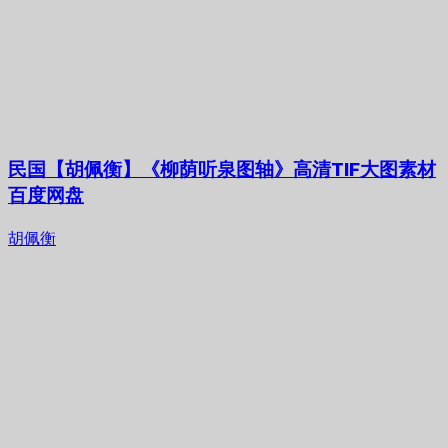
民国【胡佩衡】《柳荫听泉图轴》高清TIF大图素材
百度网盘
胡佩衡