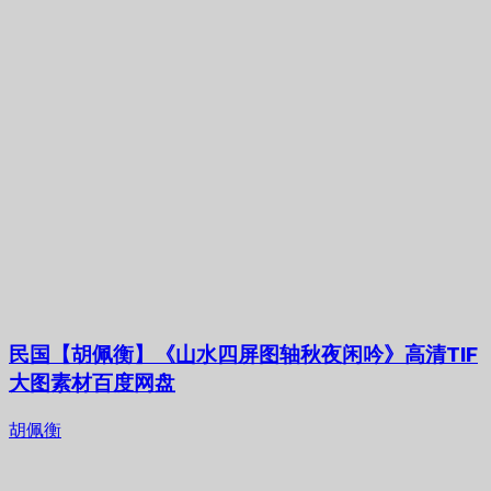
民国【胡佩衡】《山水四屏图轴秋夜闲吟》高清TIF
大图素材百度网盘
胡佩衡