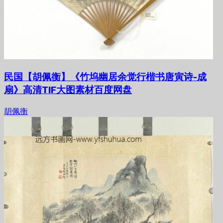
民国【胡佩衡】《竹坞幽居余觉行楷书唐寅诗-成
扇》高清TIF大图素材百度网盘
胡佩衡