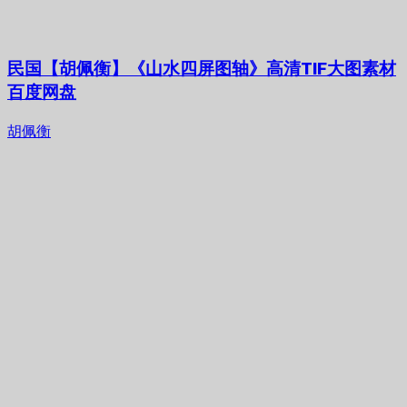
民国【胡佩衡】《山水四屏图轴》高清TIF大图素材
百度网盘
胡佩衡