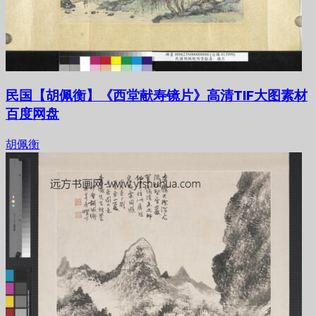
民国【胡佩衡】《西堂献寿镜片》高清TIF大图素材
百度网盘
胡佩衡