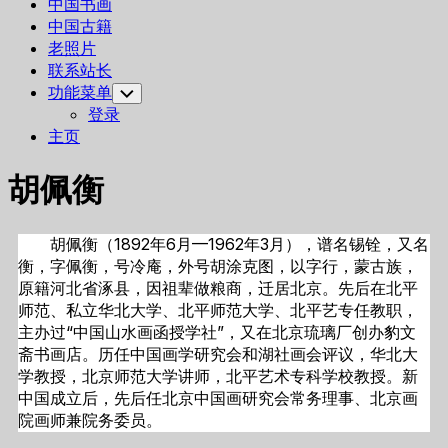
中国书画
中国古籍
老照片
联系站长
功能菜单
Toggle
Child
登录
Menu
主页
胡佩衡
胡佩衡（1892年6月—1962年3月），谱名锡铨，又名
衡，字佩衡，号冷庵，外号胡涂克图，以字行，蒙古族，
原籍河北省涿县，因祖辈做粮商，迁居北京。先后在北平
师范、私立华北大学、北平师范大学、北平艺专任教职，
主办过“中国山水画函授学社”，又在北京琉璃厂创办豹文
斋书画店。历任中国画学研究会和湖社画会评议，华北大
学教授，北京师范大学讲师，北平艺术专科学校教授。新
中国成立后，先后任北京中国画研究会常务理事、北京画
院画师兼院务委员。