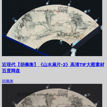
近现代【胡佩衡】《山水扇片-2》高清TIF大图素材
百度网盘
胡佩衡