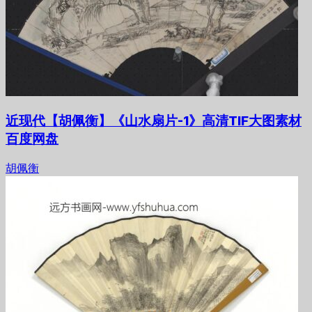
近现代【胡佩衡】《山水扇片-1》高清TIF大图素材
百度网盘
胡佩衡