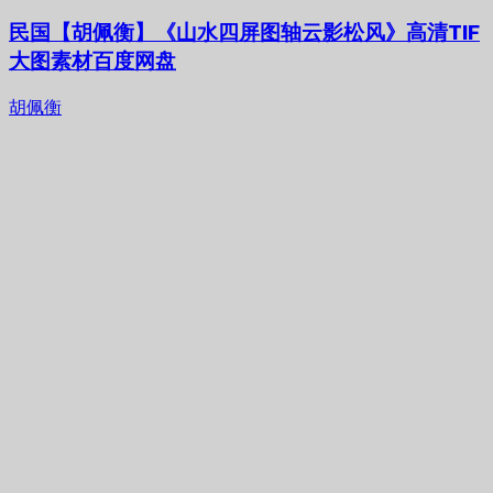
民国【胡佩衡】《山水四屏图轴云影松风》高清TIF
大图素材百度网盘
胡佩衡