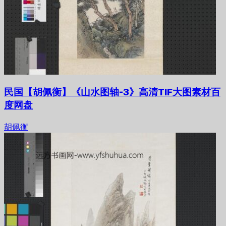
民国【胡佩衡】《山水图轴-3》高清TIF大图素材百
度网盘
胡佩衡