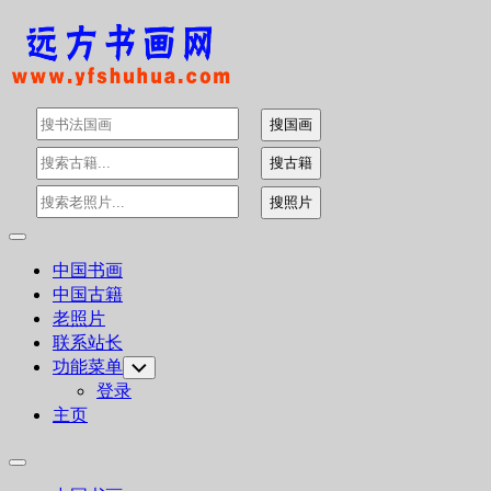
Skip
to
content
Expand
Menu
中国书画
中国古籍
老照片
联系站长
功能菜单
Toggle
Child
登录
Menu
主页
Expand
Menu