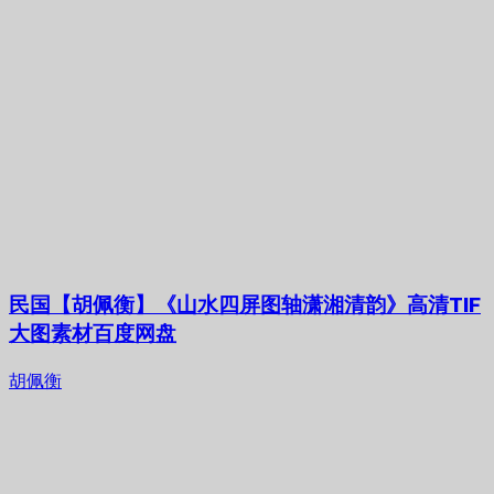
民国【胡佩衡】《山水四屏图轴潇湘清韵》高清TIF
大图素材百度网盘
胡佩衡