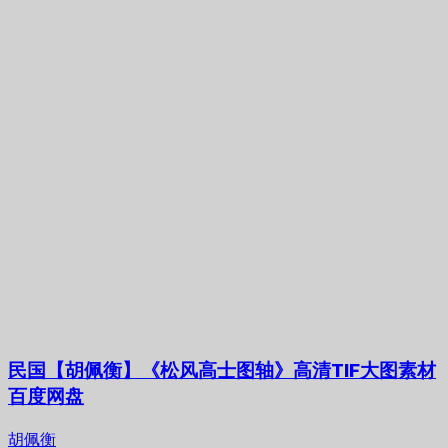
民国【胡佩衡】《松风高士图轴》高清TIF大图素材
百度网盘
胡佩衡