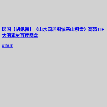
民国【胡佩衡】《山水四屏图轴寒山积雪》高清TIF
大图素材百度网盘
胡佩衡