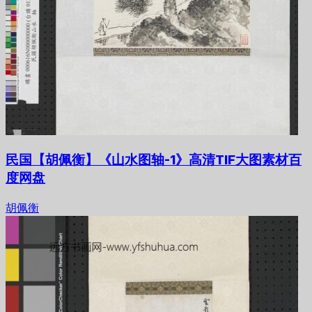
民国【胡佩衡】《山水图轴-1》高清TIF大图素材百
度网盘
胡佩衡