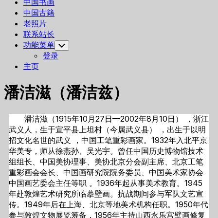
中国书画
中国古籍
老照片
联系站长
功能菜单
Toggle
Child
登录
Menu
主页
潘洁滋（潘洁兹）
潘洁滋（1915年10月27日—2002年8月10日） ，浙江
武义人，生于宣平县上坦村（今属武义县） ，出生于以明
招文化名世的武义 ，中国工笔重彩画家。1932年入北平京
华美专，师从徐燕孙、吴光宇。曾任中国历史博物馆技术
组组长、中国美协理事、美协北京分会副主席、北京工笔
重彩画会会长、中国画研究院院务委员、中国美术家协会
中国画艺委会主任等职 。1936年起从事美术教育。1945
年赴敦煌艺术研究所临摹壁画。抗战期间参与军队文艺宣
传。1949年后在上海、北京等地美术机构任职。1950年代
参与敦煌文物展览筹备，1956年主持山西永乐宫壁画修复