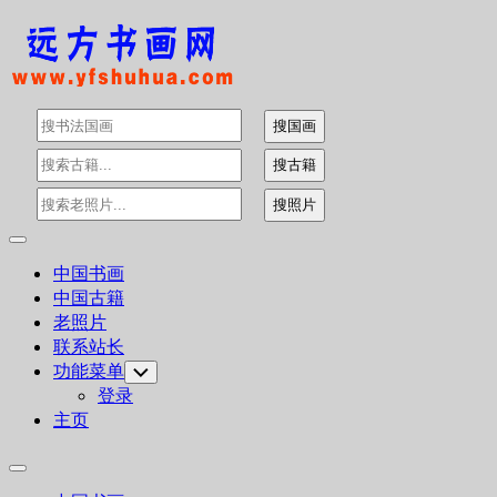
Skip
to
content
Expand
Menu
中国书画
中国古籍
老照片
联系站长
功能菜单
Toggle
Child
登录
Menu
主页
Expand
Menu