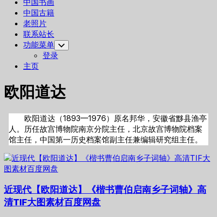
中国书画
中国古籍
老照片
联系站长
功能菜单
Toggle
Child
登录
Menu
主页
欧阳道达
欧阳道达（1893—1976）原名邦华，安徽省黟县渔亭
人。历任故宫博物院南京分院主任，北京故宫博物院档案
馆主任，中国第一历史档案馆副主任兼编辑研究组主任。
近现代【欧阳道达】《楷书曹伯启南乡子词轴》高
清TIF大图素材百度网盘