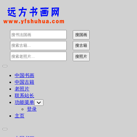
Skip
to
content
Expand
Menu
中国书画
中国古籍
老照片
联系站长
功能菜单
Toggle
Child
登录
Menu
主页
Expand
Menu