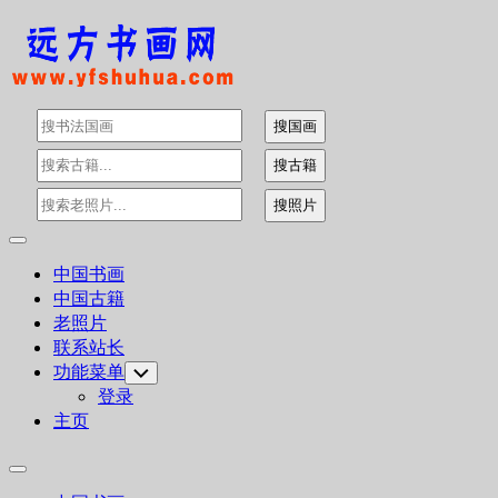
Skip
to
content
Expand
Menu
中国书画
中国古籍
老照片
联系站长
功能菜单
Toggle
Child
登录
Menu
主页
Expand
Menu