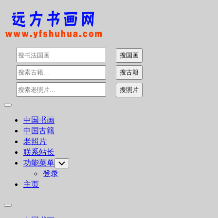
Skip
to
content
Expand
Menu
中国书画
中国古籍
老照片
联系站长
功能菜单
Toggle
Child
登录
Menu
主页
Expand
Menu