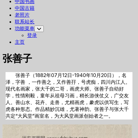
中国书画
中国古籍
老照片
联系站长
功能菜单
Toggle
Child
登录
Menu
主页
张善子
张善子（1882年07月12日-1940年10月20日），名
泽，字善 ，一作善之，又作善孖，号虎痴，四川内江人。
现代名画家，张大千的二哥，画虎大师。张善子自幼好
学，性情刚毅，童年从祖母习画，稍长游侠仗义，广交友
人。善山水、花卉、走兽，尤精画虎，豢虎以供写生，写
虎各种形态。作品精妙沉雄，尤著神韵。张善子与张大千
共定“大风堂”画室名，为大风堂画派创始者之一。