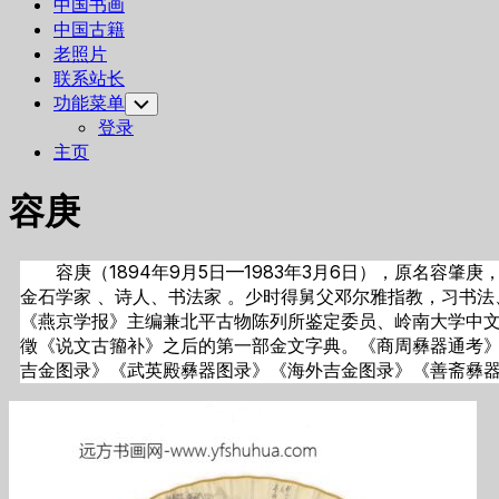
中国书画
中国古籍
老照片
联系站长
功能菜单
Toggle
Child
登录
Menu
主页
容庚
容庚（1894年9月5日—1983年3月6日），原名容
金石学家 、诗人、书法家 。少时得舅父邓尔雅指教，习书法
《燕京学报》主编兼北平古物陈列所鉴定委员、岭南大学中
徵《说文古籀补》之后的第一部金文字典。《商周彝器通考
吉金图录》《武英殿彝器图录》《海外吉金图录》《善斋彝