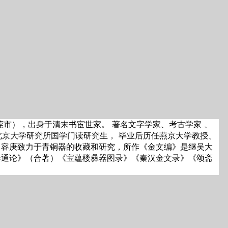
东莞市），出身于清末书宦世家。 著名文字学家、考古学家 、
入北京大学研究所国学门读研究生， 毕业后历任燕京大学教授、
。容庚致力于青铜器的收藏和研究，所作《金文编》是继吴大
器通论》（合著）《宝蕴楼彝器图录》《秦汉金文录》《颂斋