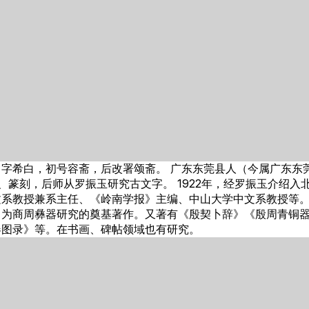
肇庚，字希白，初号容斋，后改署颂斋。 广东东莞县人（今属广东
、篆刻，后师从罗振玉研究古文字。 1922年，经罗振玉介绍
文系教授兼系主任、《岭南学报》主编、中山大学中文系教授等
》为商周彝器研究的奠基著作。又著有《殷契卜辞》《殷周青铜
器图录》等。在书画、碑帖领域也有研究。