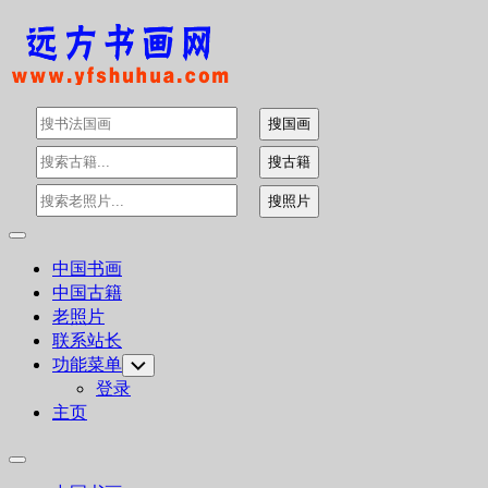
Skip
to
content
Expand
Menu
中国书画
中国古籍
老照片
联系站长
功能菜单
Toggle
Child
登录
Menu
主页
Expand
Menu