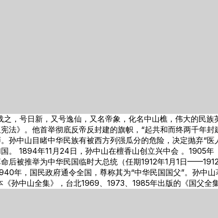
，名文，字载之，号日新，又号逸仙，又名帝象，化名中山樵，伟大的
法》。他首举彻底反帝反封建的旗帜，“起共和而终两千年封建帝制
。孙中山目睹中华民族有被西方列强瓜分的危险，决定抛弃“医人
1894年11月24日，孙中山在檀香山创立兴中会 。1905年
被推举为中华民国临时大总统（任期1912年1月1日——1912年
。1940年，国民政府通令全国，尊称其为“中华民国国父”。孙
孙中山全集》，台北1969、1973、1985年出版的《国父全