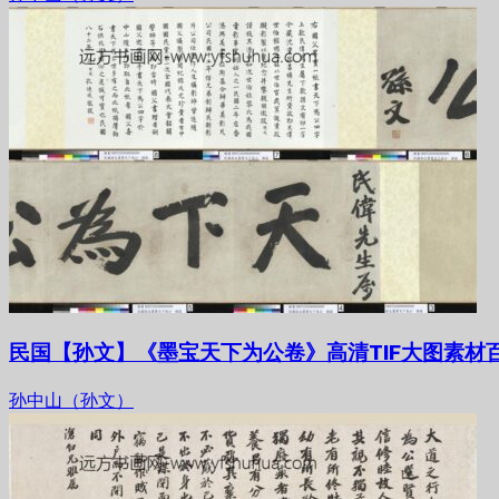
民国【孙文】《墨宝天下为公卷》高清TIF大图素材
孙中山（孙文）