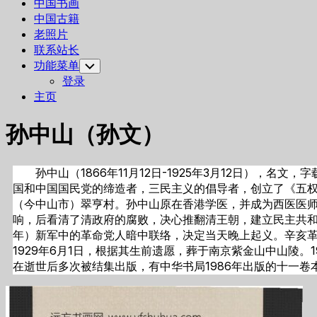
中国书画
中国古籍
老照片
联系站长
功能菜单
Toggle
Child
登录
Menu
主页
孙中山（孙文）
孙中山（1866年11月12日-1925年3月12日）
国和中国国民党的缔造者，三民主义的倡导者，创立了《五权宪
（今中山市）翠亨村。孙中山原在香港学医，并成为西医医师
响，后看清了清政府的腐败，决心推翻清王朝，建立民主共和国。 
年）新军中的革命党人暗中联络，决定当天晚上起义。辛亥革命后
1929年6月1日，根据其生前遗愿，葬于南京紫金山中山陵
在逝世后多次被结集出版，有中华书局1986年出版的十一卷本《