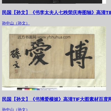
民国【孙文】《书李太夫人七秩荣庆寿图轴》高清TI
孙中山（孙文）
民国【孙文】《书博爱横披》高清TIF大图素材百度
孙中山（孙文）