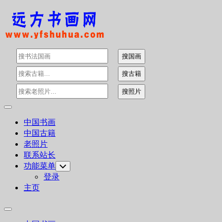
Skip
to
content
Expand
Menu
中国书画
中国古籍
老照片
联系站长
功能菜单
Toggle
Child
登录
Menu
主页
Expand
Menu