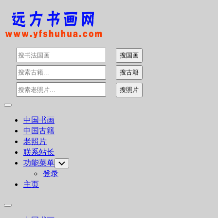
Skip
to
content
Expand
Menu
中国书画
中国古籍
老照片
联系站长
功能菜单
Toggle
Child
登录
Menu
主页
Expand
Menu