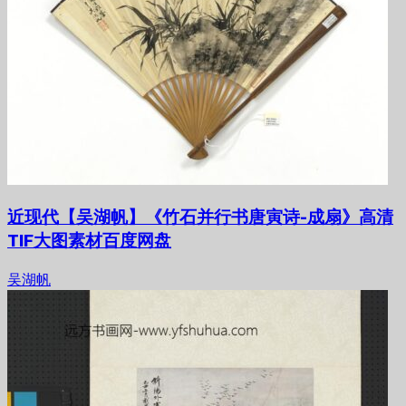
近现代【吴湖帆】《竹石并行书唐寅诗-成扇》高清
TIF大图素材百度网盘
吴湖帆