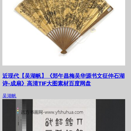
近现代【吴湖帆】《郑午昌梅吴华源书文征仲石湖
诗-成扇》高清TIF大图素材百度网盘
吴湖帆