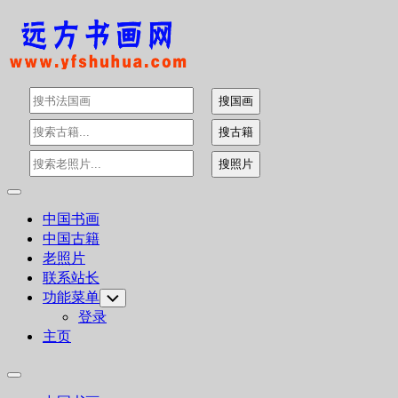
Skip
to
content
Expand
Menu
中国书画
中国古籍
老照片
联系站长
功能菜单
Toggle
Child
登录
Menu
主页
Expand
Menu