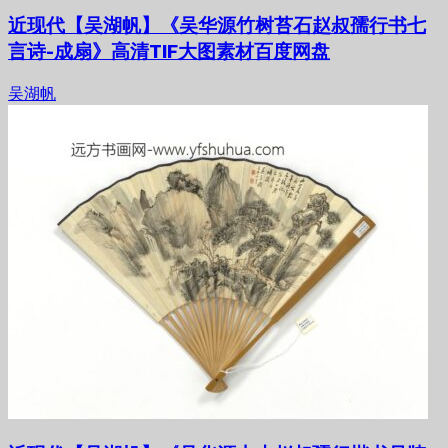
近现代【吴湖帆】《吴华源竹树苔石赵叔孺行书七
言诗-成扇》高清TIF大图素材百度网盘
吴湖帆