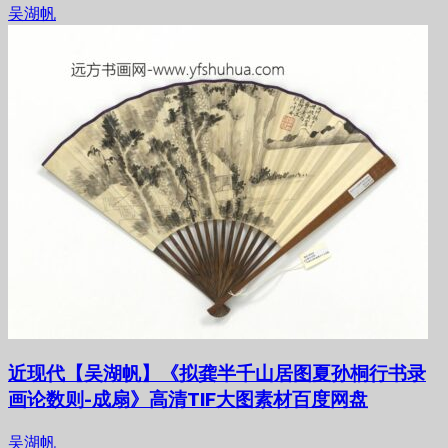
吴湖帆
近现代【吴湖帆】《拟龚半千山居图夏孙桐行书录
画论数则-成扇》高清TIF大图素材百度网盘
吴湖帆