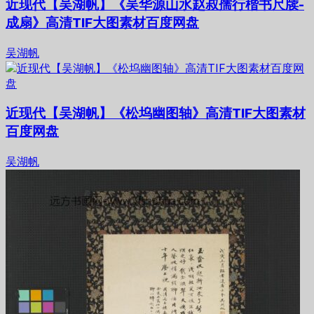
近现代【吴湖帆】《吴华源山水赵叔孺行楷书尺牍-
成扇》高清TIF大图素材百度网盘
吴湖帆
近现代【吴湖帆】《松坞幽图轴》高清TIF大图素材
百度网盘
吴湖帆