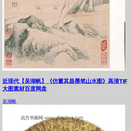
近现代【吴湖帆】《仿董其昌墨笔山水图》高清TIF
大图素材百度网盘
吴湖帆