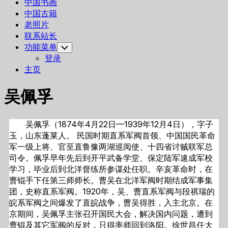
中国书画
中国古籍
老照片
联系站长
功能菜单
Toggle
Child
登录
Menu
主页
吴佩孚
吴佩孚（1874年4月22日—1939年12月4日），字子
玉，山东蓬莱人。 民国时期直系军阀首领、中国国民革命
军一级上将、官至直鲁豫两湖巡阅使、十四省讨贼联军总
司令。佩孚早年先后到开平武备学堂、保定陆军速成军校
学习，毕业后到北洋督练所参谋处任职。辛亥革命时，在
曹锟手下任第三师师长。曹吴在北洋军阀时期结成军事集
团，史称直系军阀。1920年，吴、曹直系军阀与段祺瑞的
皖系军阀之间爆发了直皖战争，曹吴得胜，入主北京。在
京期间，吴佩孚主张召开国民大会，解决国内问题，遭到
曹锟及其它军阀的反对，只得率师回到洛阳。徐世昌任大