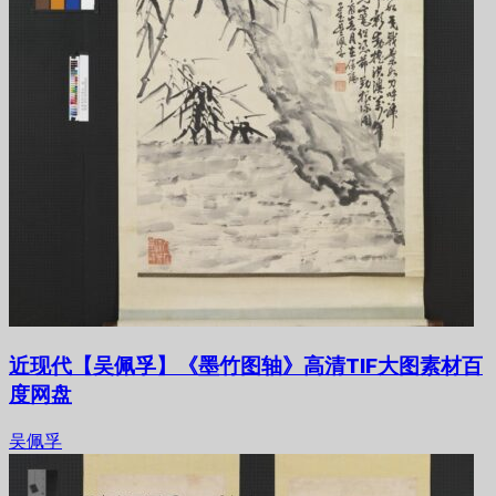
近现代【吴佩孚】《墨竹图轴》高清TIF大图素材百
度网盘
吴佩孚