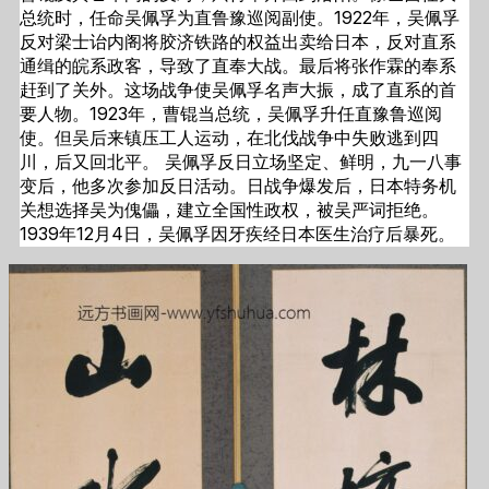
总统时，任命吴佩孚为直鲁豫巡阅副使。1922年，吴佩孚
反对梁士诒内阁将胶济铁路的权益出卖给日本，反对直系
通缉的皖系政客，导致了直奉大战。最后将张作霖的奉系
赶到了关外。这场战争使吴佩孚名声大振，成了直系的首
要人物。1923年，曹锟当总统，吴佩孚升任直豫鲁巡阅
使。但吴后来镇压工人运动，在北伐战争中失败逃到四
川，后又回北平。 吴佩孚反日立场坚定、鲜明，九一八事
变后，他多次参加反日活动。日战争爆发后，日本特务机
关想选择吴为傀儡，建立全国性政权，被吴严词拒绝。
1939年12月4日，吴佩孚因牙疾经日本医生治疗后暴死。