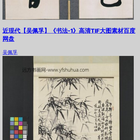
近现代【吴佩孚】《书法-1》高清TIF大图素材百度
网盘
吴佩孚