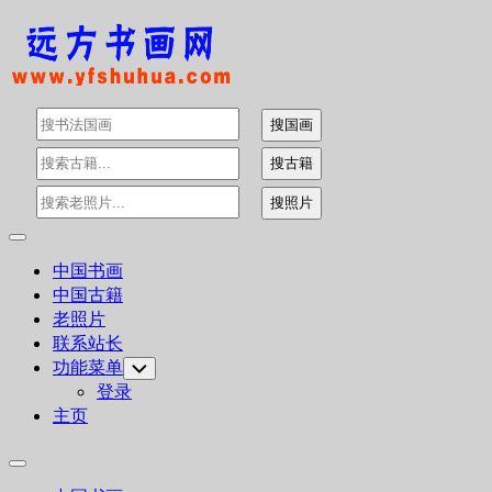
Skip
to
content
Expand
Menu
中国书画
中国古籍
老照片
联系站长
功能菜单
Toggle
Child
登录
Menu
主页
Expand
Menu