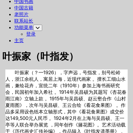
中国书画
中国古籍
老照片
联系站长
功能菜单
Toggle
Child
登录
Menu
主页
叶振家（叶指发）
叶振家（？—1926），字声远，号指发，别号松岭
人，浙江余杭人，寓居上海，近现代画家 。擅长工细山水
画，兼绘花卉，宣统二年（1910年）参加上海书画研究
会，民国初年加入希社 。1914年吴昌硕为其题写《杏花春
雨江南》立轴上款 。1915年与吴昌硕、赵云壑合作《山村
夏雨图》，次年与吴昌硕、王云合绘《看花食果图》 。作
品多采用设色纸本立轴形式，其中《看花食果图》成交价
达149,500元人民币 。1924年2月在上海与吴昌硕、王一
亭等人联合举办展览 ，同年创作《籐花图》。艺术活动载
于《历代画史汇传补编》，作品辑入《叶指发遗墨册》 。