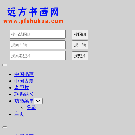
Skip
to
content
Expand
Menu
中国书画
中国古籍
老照片
联系站长
功能菜单
Toggle
Child
登录
Menu
主页
Expand
Menu