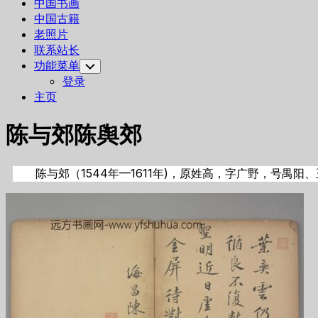
中国书画
中国古籍
老照片
联系站长
功能菜单
Toggle
Child
登录
Menu
主页
陈与郊陈舆郊
陈与郊（1544年—1611年)，原姓高，字广野，号