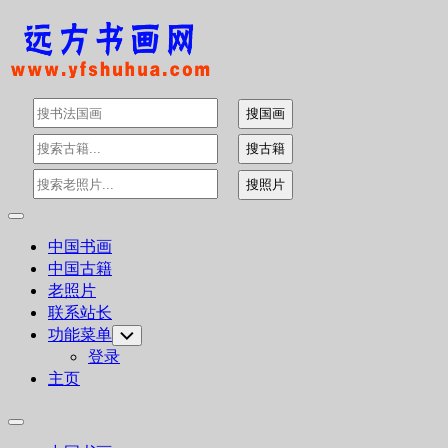
Skip
to
content
Expand
Menu
中国书画
中国古籍
老照片
联系站长
功能菜单
Toggle
Child
登录
Menu
主页
Expand
Menu