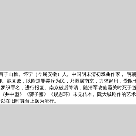
巢、百子山樵。怀宁（今属安徽）人。中国明末清初戏曲作家， 明朝
禄卿。魏党败，以附逆罪罢斥为民，乃匿居南京，力求起用，受阻
罗织罪名，进行报复。南京破后降清，随清军攻仙霞关时死于道
》《井中盟》《狮子赚》《赐恩环》未见传本。阮大铖剧作的艺
所以在旧时舞台上颇为流行。