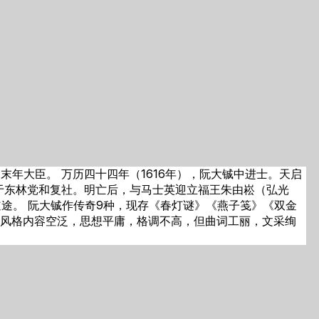
末年大臣。 万历四十四年（1616年），阮大铖中进士。天启
于东林党和复社。明亡后，与马士英迎立福王朱由崧（弘光
途。 阮大铖作传奇9种，现存《春灯谜》《燕子笺》《双金
术风格内容空泛，思想平庸，格调不高，但曲词工丽，文采绚