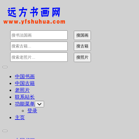
Skip
to
content
Expand
Menu
中国书画
中国古籍
老照片
联系站长
功能菜单
Toggle
Child
登录
Menu
主页
Expand
Menu