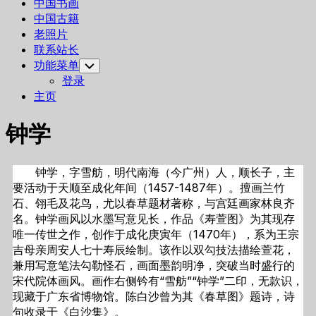
中国书画
中国古籍
老照片
联系站长
功能菜单
Toggle
Child
登录
Menu
主页
钟学
钟学，字雪舫，明代南海（今广州）人，顺长子，主
要活动于天顺至成化年间（1457-1487年）。擅画兰竹
石、翎毛及花鸟，尤以春草题材著称，与宫廷画家林良齐
名。钟学画风以水墨写意见长，作品《寿萱图》为其现存
唯一传世之作，创作于成化庚寅年（1470年），系为王宗
吉母亲周安人七十寿辰绘制。该作以双勾技法描绘萱花，
兼用写意笔法勾勒怪石，画面墨韵明净，突破当时盛行的
宋代院体画风。画作右侧钤有“雪舫”“钟学”二印，无款识，
现藏于广东省博物馆。陈白沙曾为其《春草图》题诗，诗
句收录于《白沙集》。