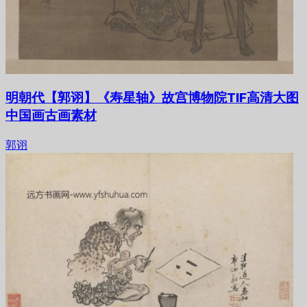
明朝代【郭诩】《寿星轴》故宫博物院TIF高清大图
中国画古画素材
郭诩