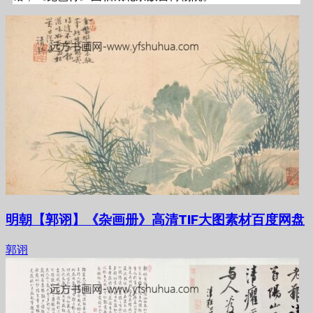
明朝【郭诩】《杂画册》高清TIF大图素材百度网盘
郭诩