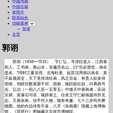
中国书画
中国古籍
老照片
联系站长
功能菜单
Toggle
Child
登录
Menu
主页
郭诩
郭诩（1456—1532），字仁弘，号清狂道人，江西泰
和人。工书画，善山水，尝遍历名山，曰“岂必谱也，画在
是矣。”同时江夏吴伟、北海杜堇、姑苏沈周俱以画名，莫
不延颈原交，天下竟传清狂画，风之百金。有贵人欲多得
诩画，诩瞠目数屋梁不对。固索，辄跮跖狂趋，叫奡跳号
去。弘治（一四八八至一五零五）中徵天中善画者，应诏
京师。宸濠召与语，辄辞谢之。往依王守仁献画题诗所见
志。又善杂画，信手作人物，辄有奇趣。七十三岁尚作磨
镜图。他的作品传世不多，八开《杂画册》现藏上海博物
馆，《琵琶行》图轴藏北京故宫博物院。