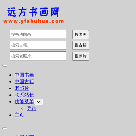
Skip
to
content
Expand
Menu
中国书画
中国古籍
老照片
联系站长
功能菜单
Toggle
Child
登录
Menu
主页
Expand
Menu