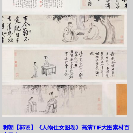
明朝【郭诩】《人物仕女图卷》高清TIF大图素材百