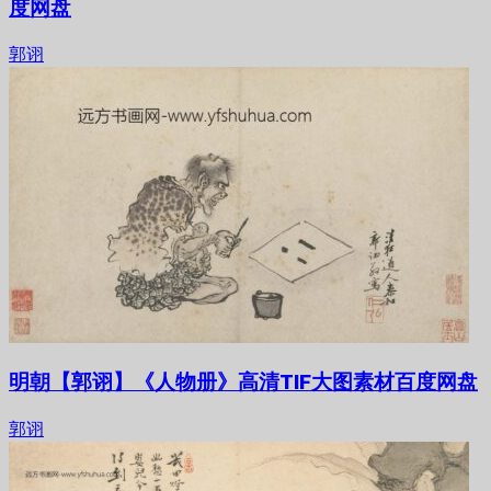
度网盘
郭诩
明朝【郭诩】《人物册》高清TIF大图素材百度网盘
郭诩