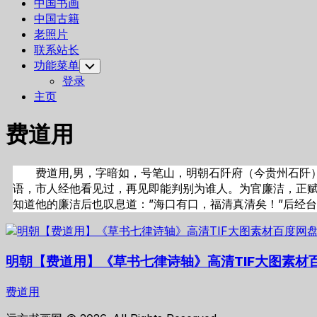
中国书画
中国古籍
老照片
联系站长
功能菜单
Toggle
Child
登录
Menu
主页
费道用
费道用,男，字暗如，号笔山，明朝石阡府（今贵州石阡）
语，市人经他看见过，再见即能判别为谁人。为官廉洁，正
知道他的廉洁后也叹息道：”海口有口，福清真清矣！”后经
明朝【费道用】《草书七律诗轴》高清TIF大图素材
费道用