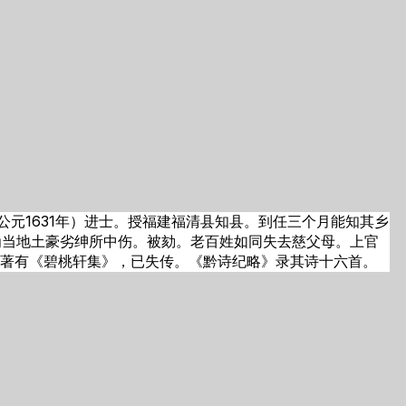
公元1631年）进士。授福建福清县知县。到任三个月能知其乡
为当地土豪劣绅所中伤。被劾。老百姓如同失去慈父母。上官
。著有《碧桃轩集》，已失传。《黔诗纪略》录其诗十六首。