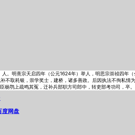
人。明熹宗天启四年（公元1624年）举人，明思宗崇祯四年（
赋补不取耗银，崇学奖士，建桥，诸多善政。后因执法不徇私情
台臣杨鹗上疏鸣其冤，迁补兵部职方司郎中，转吏部考功司，卒
百度网盘