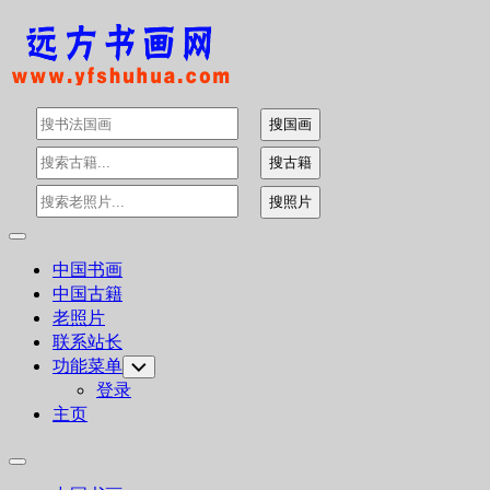
Skip
to
content
Expand
Menu
中国书画
中国古籍
老照片
联系站长
功能菜单
Toggle
Child
登录
Menu
主页
Expand
Menu