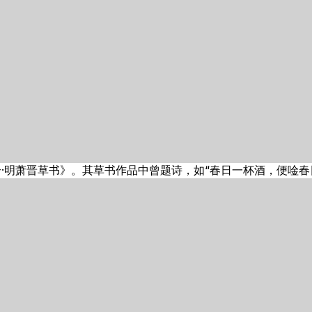
·明萧晋草书》。其草书作品中曾题诗，如“春日一杯酒，便唫春