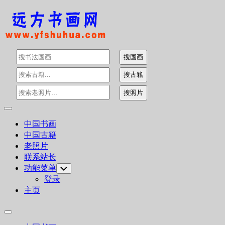
Skip
to
content
Expand
Menu
中国书画
中国古籍
老照片
联系站长
功能菜单
Toggle
Child
登录
Menu
主页
Expand
Menu