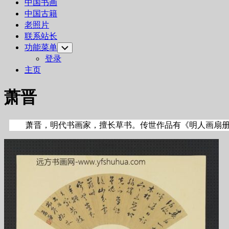
中国书画
中国古籍
老照片
联系站长
功能菜单
Toggle
Child
登录
Menu
主页
萧晋
萧晋，明代书画家，擅长草书。传世作品有《明人画扇册