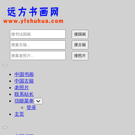
Skip
to
content
Expand
Menu
中国书画
中国古籍
老照片
联系站长
功能菜单
Toggle
Child
登录
Menu
主页
Expand
Menu