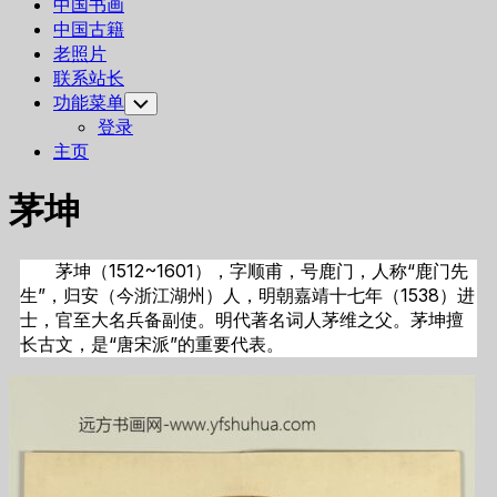
中国书画
中国古籍
老照片
联系站长
功能菜单
Toggle
Child
登录
Menu
主页
茅坤
茅坤（1512~1601），字顺甫，号鹿门，人称“鹿门先
生”，归安（今浙江湖州）人，明朝嘉靖十七年（1538）进
士，官至大名兵备副使。明代著名词人茅维之父。茅坤擅
长古文，是“唐宋派”的重要代表。