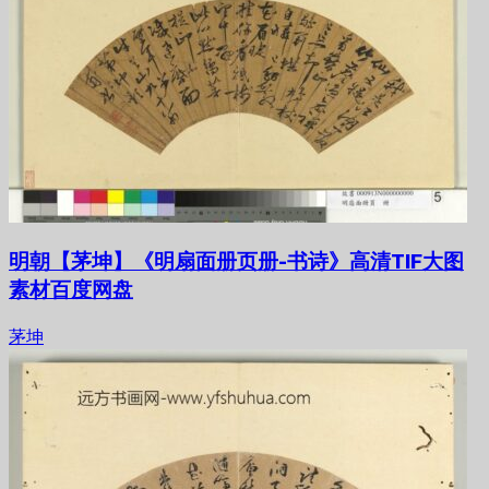
明朝【茅坤】《明扇面册页册-书诗》高清TIF大图
素材百度网盘
茅坤