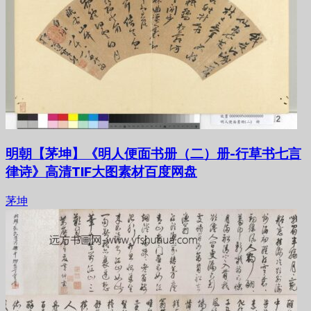
明朝【茅坤】《明人便面书册（二）册-行草书七言
律诗》高清TIF大图素材百度网盘
茅坤