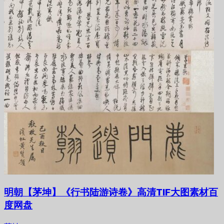
明朝【茅坤】《行书陆游诗卷》高清TIF大图素材百
度网盘