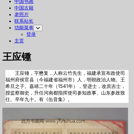
中国书画
中国古籍
老照片
联系站长
功能菜单
Toggle
Child
登录
Menu
主页
王应锺
王应锺，字懋复，人称云竹先生，福建承宣布政使司
福州府侯官县（今福建省福州市）人，明朝政治人物。王
希旦之子。嘉靖二十年（1541年），登进士，改庶吉士，
授监察御史，升任河南都指挥使司参知政事、山东参政致
仕。卒年九十。有《缶音集》。