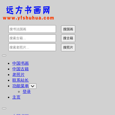
Skip
to
content
Expand
Menu
中国书画
中国古籍
老照片
联系站长
功能菜单
Toggle
Child
登录
Menu
主页
Expand
Menu