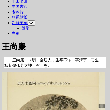
中国书画
中国古籍
老照片
联系站长
功能菜单
Toggle
Child
登录
Menu
主页
王尚廉
王尚廉，（明）金坛人，生卒不详，字清宇，贡生。
写菊锝孤芳之神，有巧思。