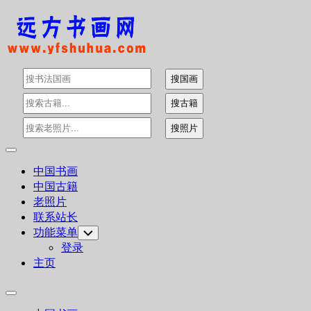
Skip
to
content
Expand
Menu
中国书画
中国古籍
老照片
联系站长
功能菜单
Toggle
Child
登录
Menu
主页
Expand
Menu