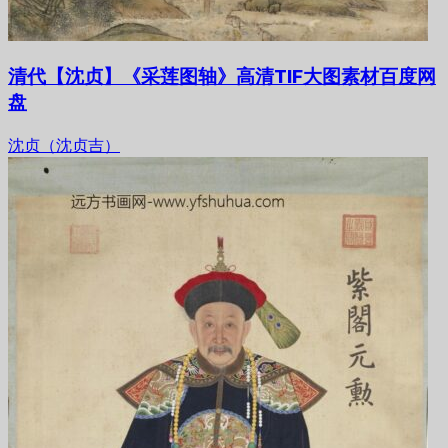
清代【沈贞】《采莲图轴》高清TIF大图素材百度网
盘
沈贞（沈贞吉）