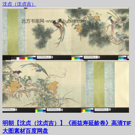
沈贞（沈贞吉）
明朝【沈贞（沈贞吉）】《画益寿延龄卷》高清TIF
大图素材百度网盘