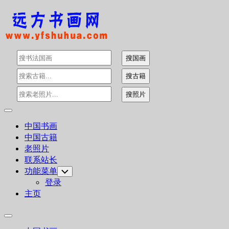
Skip
to
content
Expand
Menu
中国书画
中国古籍
老照片
联系站长
功能菜单
Toggle
Child
登录
Menu
主页
Expand
Menu