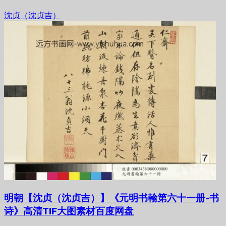
沈贞（沈贞吉）
明朝【沈贞（沈贞吉）】《元明书翰第六十一册-书
诗》高清TIF大图素材百度网盘