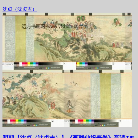
沈贞（沈贞吉）
明朝【沈贞（沈贞吉）】《画群仙祝寿卷》高清TIF