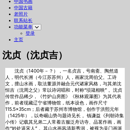
中国书画
中国古籍
老照片
联系站长
功能菜单
Toggle
Child
登录
Menu
主页
沈贞（沈贞吉）
沈贞（1400年－？），一名贞吉，号南斋、陶然道
人，明代长洲（今江苏苏州）人，画家沈周伯父。工诗
文，擅山水画，取法董源并融合元代诸家风格，与其弟沈
恒吉（沈周之父）常以诗词唱和，时称“埙箴相映” 。沈贞
传世作品稀少，《竹炉山房图》《秋林观瀑图》为其代表
作，前者现藏辽宁省博物馆，纸本设色，画作尺寸
115.5×35cm；后者藏于苏州市博物馆，创作于洪熙元年
（1425年），以奇崛山势与题诗见长 。钱谦益《列朝诗集
小传》记载其兄弟二人常着古服泛舟访寺、品茗作画，画
作“妙处逼宋人” 。其山水画风清新秀润，被视为吴门画派