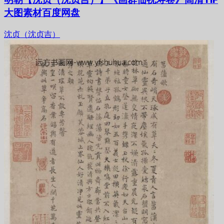
大图素材百度网盘
沈贞（沈贞吉）