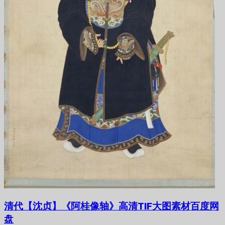
清代【沈贞】《阿桂像轴》高清TIF大图素材百度网
盘