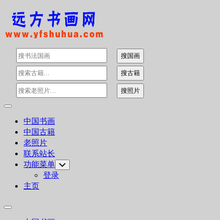
Skip
to
content
Expand
Menu
中国书画
中国古籍
老照片
联系站长
功能菜单
Toggle
Child
登录
Menu
主页
Expand
Menu