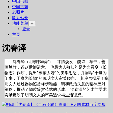
中国书画
中国古籍
老照片
联系站长
功能菜单
Toggle
Child
登录
Menu
主页
沈春泽
沈春泽（明朝书画家），才情焕发，能诗工草书，善
画兰竹，得赵孟頫遗意。 他最为人熟知的是为文震亨《长
物志》作序，提出”删繁去奢”的美学思想，并阐释”于世为
闲事，于身为长物”的晚明文人审美倾向。 其序言揭示了晚
明文人通过器物鉴赏标榜雅趣、调和政治失意的精神应对
策略，推动了物质鉴赏范式的形成。 沈春泽的艺术与学术
贡献反映了明朝文人的审美追求与生活理想。