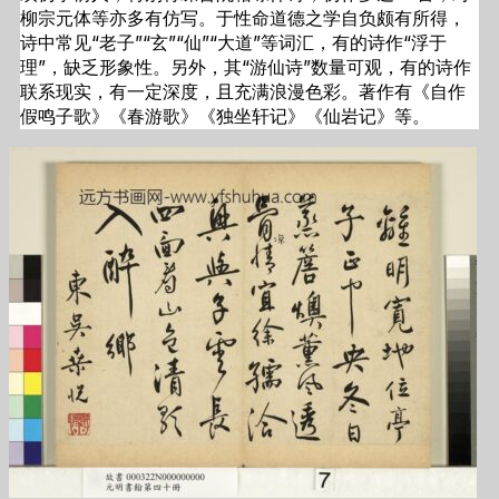
柳宗元体等亦多有仿写。于性命道德之学自负颇有所得，
诗中常见“老子”“玄”“仙”“大道”等词汇，有的诗作“浮于
理”，缺乏形象性。另外，其“游仙诗”数量可观，有的诗作
联系现实，有一定深度，且充满浪漫色彩。著作有《自作
假鸣子歌》《春游歌》《独坐轩记》《仙岩记》等。