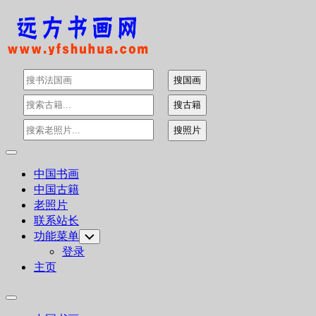
Skip
to
content
Expand
Menu
中国书画
中国古籍
老照片
联系站长
功能菜单
Toggle
Child
登录
Menu
主页
Expand
Menu