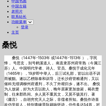
中国书画
中国古籍
老照片
联系站长
功能菜单
Toggle
Child
登录
Menu
主页
桑悦
桑悦（1447年-1503年 或1447年-1513年 ），字民
怿， 号思玄，别号鹤溪道人， 南直隶苏州府常熟（今属江
苏）人。中国明代学者、诗人、官员。桑悦于成化元年
（1465年），19岁即中举人，后三试礼部，皆以出语不训
而被黜。遂以乙榜除泰和训导，迁长沙府管粮通判，又以
催科无绩调柳州府通判，不久丁外艰归乡，遂不出。 桑悦
为人放诞，好为大言以欺人，晚年居家更加放诞，褐衣楚
制，往来郡邑间。乡人莫不重其文，又莫不骇其行。著
《庸言》，自诩穷究天人之际，非儒者所知。桑悦作诗喜
欢仿学前人，特别青睐晋阮籍咏怀诗，仿作多达54首，对