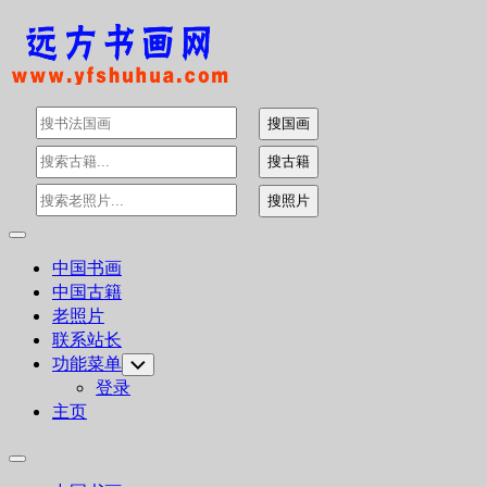
Skip
to
content
Expand
Menu
中国书画
中国古籍
老照片
联系站长
功能菜单
Toggle
Child
登录
Menu
主页
Expand
Menu