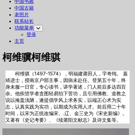
中国书画
中国古籍
老照片
联系站长
功能菜单
Toggle
Child
登录
Menu
主页
柯维骥柯维骐
柯维骐（1497-1574），明福建莆田人，字奇纯。 嘉
靖进士，授南京户部主事，因病未赴任。登第五十年，终
身未服一日官，专心读书，讲学著述，门人前后多达四百
余。他疾愤学者贪图轻易怕下苦功，且引用佛教、道教之
说以掩盖浅陋，遂提倡学风上求务实，以端正心术为实
志，认真实践为实功，以期成为实用人才。前后用二十年
时间，以宋为正统改编宋、.辽、金三史为《宋史新编》。
又著有《史记考要》、《续莆阳文献志》及诗文集等。