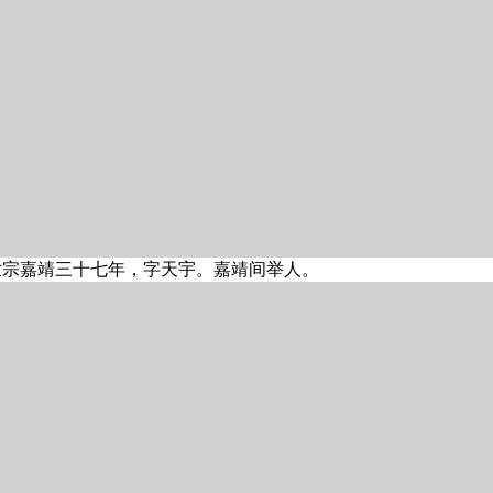
世宗嘉靖三十七年，字天宇。嘉靖间举人。