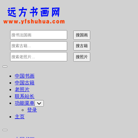
Skip
to
content
Expand
Menu
中国书画
中国古籍
老照片
联系站长
功能菜单
Toggle
Child
登录
Menu
主页
Expand
Menu