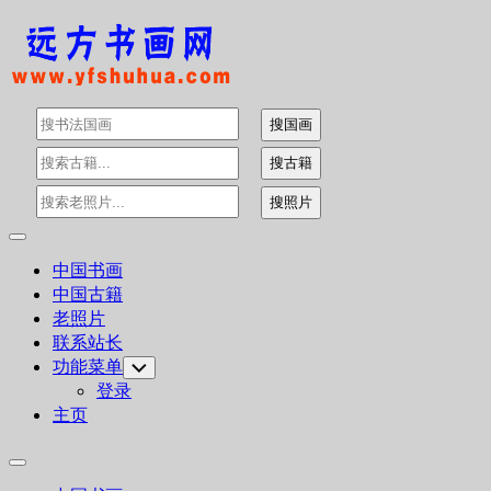
Skip
to
content
Expand
Menu
中国书画
中国古籍
老照片
联系站长
功能菜单
Toggle
Child
登录
Menu
主页
Expand
Menu