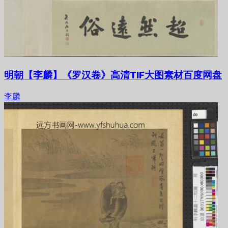
明朝【李麟】《罗汉卷》高清TIF大图素材百度网盘
李麟