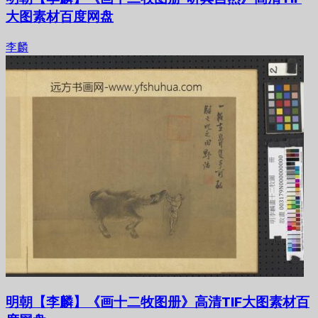
大图素材百度网盘
李麟
明朝【李麟】《画十二牧图册》高清TIF大图素材百