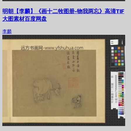
明朝【李麟】《画十二牧图册-物我两忘》高清TIF
大图素材百度网盘
李麟