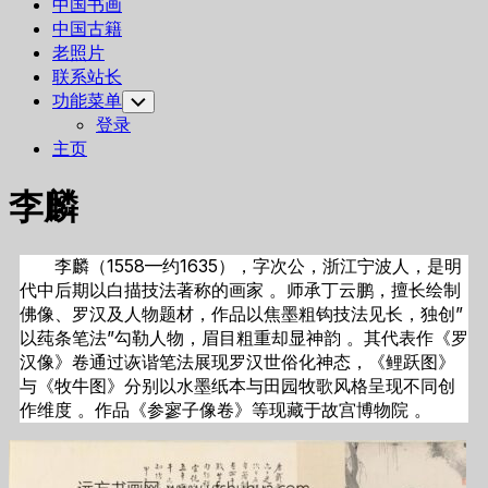
中国书画
中国古籍
老照片
联系站长
功能菜单
Toggle
Child
登录
Menu
主页
李麟
李麟（1558—约1635），字次公，浙江宁波人，是明
代中后期以白描技法著称的画家 。师承丁云鹏，擅长绘制
佛像、罗汉及人物题材，作品以焦墨粗钩技法见长，独创”
以莼条笔法”勾勒人物，眉目粗重却显神韵 。其代表作《罗
汉像》卷通过诙谐笔法展现罗汉世俗化神态，《鲤跃图》
与《牧牛图》分别以水墨纸本与田园牧歌风格呈现不同创
作维度 。作品《参寥子像卷》等现藏于故宫博物院 。