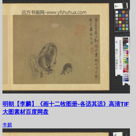
明朝【李麟】《画十二牧图册-各适其适》高清TIF
大图素材百度网盘
李麟