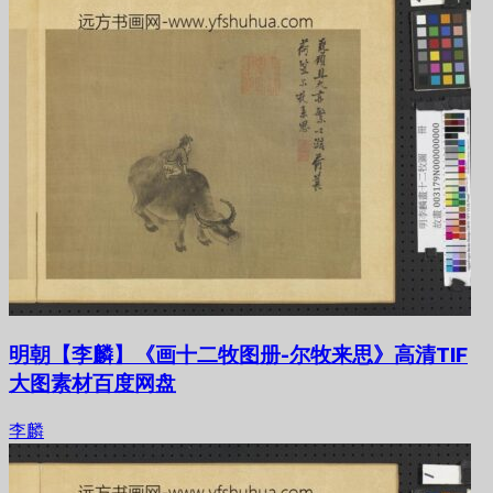
明朝【李麟】《画十二牧图册-尔牧来思》高清TIF
大图素材百度网盘
李麟