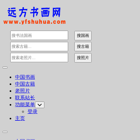
Skip
to
content
Expand
Menu
中国书画
中国古籍
老照片
联系站长
功能菜单
Toggle
Child
登录
Menu
主页
Expand
Menu