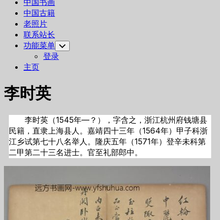
中国书画
中国古籍
老照片
联系站长
功能菜单
Toggle
Child
登录
Menu
主页
李时英
李时英（1545年—？），字含之，浙江杭州府钱塘县
民籍，直隶上海县人。嘉靖四十三年（1564年）甲子科浙
江乡试第七十八名举人。隆庆五年（1571年）登辛未科第
二甲第二十三名进士。官至礼部郎中。