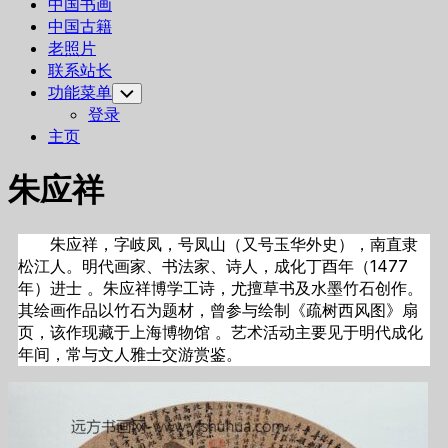
中国书画
中国古籍
老照片
联系站长
功能菜单
Toggle
Child
登录
Menu
主页
朱应祥
朱应祥，字岐凤，号凤山（又号玉华外史），南直隶
松江人。明代画家、书法家、诗人，成化丁酉年（1477
年）进士 。朱应祥博学工诗，尤擅草书及水墨竹石创作。
其绘画作品以竹石为题材，曾参与绘制《疏树西风图》扇
页，该作现藏于上海博物馆 。艺术活动主要见于明代成化
年间，常与文人雅士交游赏鉴。