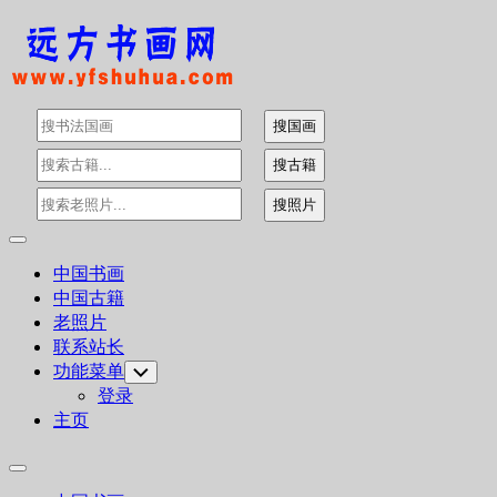
Skip
to
content
Expand
Menu
中国书画
中国古籍
老照片
联系站长
功能菜单
Toggle
Child
登录
Menu
主页
Expand
Menu