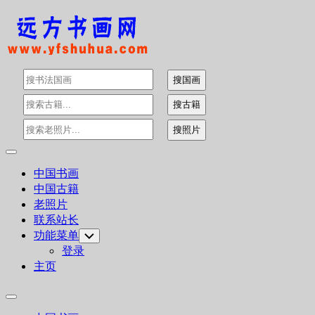
Skip
to
content
Expand
Menu
中国书画
中国古籍
老照片
联系站长
功能菜单
Toggle
Child
登录
Menu
主页
Expand
Menu