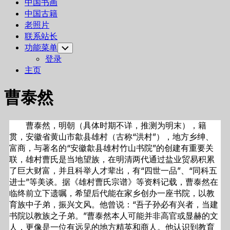
中国书画
中国古籍
老照片
联系站长
功能菜单
Toggle
Child
登录
Menu
主页
曹泰然
曹泰然，明朝（具体时期不详，推测为明末），籍
贯，安徽省黄山市歙县雄村（古称“洪村”），地方乡绅、
富商，与著名的“安徽歙县雄村竹山书院”的创建有重要关
联，雄村曹氏是当地望族，在明清两代通过盐业贸易积累
了巨大财富，并且科举人才辈出，有“四世一品”、“同科五
进士”等美谈。据《雄村曹氏宗谱》等资料记载，曹泰然在
临终前立下遗嘱，希望后代能在家乡创办一座书院，以教
育族中子弟，振兴文风。他曾说：“吾子孙必有兴者，当建
书院以教族之子弟。”曹泰然本人可能并非高官或显赫的文
人，更像是一位有远见的地方精英和商人。他认识到教育