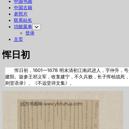
中国书画
中国古籍
老照片
联系站长
功能菜单
Toggle
Child
登录
Menu
主页
恽日初
恽日初，1601—1678 明末清初江南武进人，字仲
建阳。旋参王祁义军，收复建宁，不久兵败，长子恽桢战死
则堂语录》、《不远堂诗文集》。