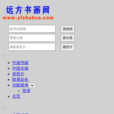
Skip
to
content
Expand
Menu
中国书画
中国古籍
老照片
联系站长
功能菜单
Toggle
Child
登录
Menu
主页
Expand
Menu