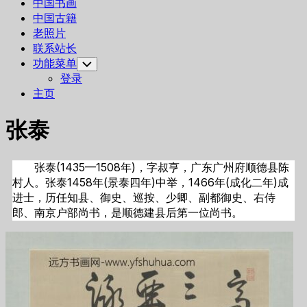
中国书画
中国古籍
老照片
联系站长
功能菜单
Toggle
Child
登录
Menu
主页
张泰
张泰(1435—1508年)，字叔亨，广东广州府顺德县陈
村人。张泰1458年(景泰四年)中举，1466年(成化二年)成
进士，历任知县、御史、巡按、少卿、副都御史、右侍
郎、南京户部尚书，是顺德建县后第一位尚书。