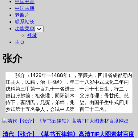
中国书画
中国古籍
老照片
联系站长
功能菜单
Toggle
Child
登录
Menu
主页
张介
张介（1429年—1488年），字廉夫，四川省成都府内
江县人，民籍，治《书经》，年三十八岁中式成化二年丙
戌科第三甲第一百九十一名进士。十月十七日生，行二，
曾祖张超德；祖张懽，阴阳训术；父张彦理；母甘氏。慈
侍下，妻阴氏，兄爕，弟粹；兆；劼。由国子生中式四川
乡试第十五名举人，会试中式第一百三十二名。
清代【张介】《草书五律轴》高清TIF大图素材百度