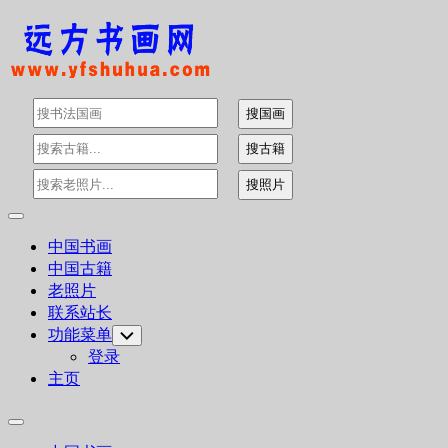
Skip
to
content
Expand
Menu
中国书画
中国古籍
老照片
联系站长
功能菜单
Toggle
Child
登录
Menu
主页
Expand
Menu