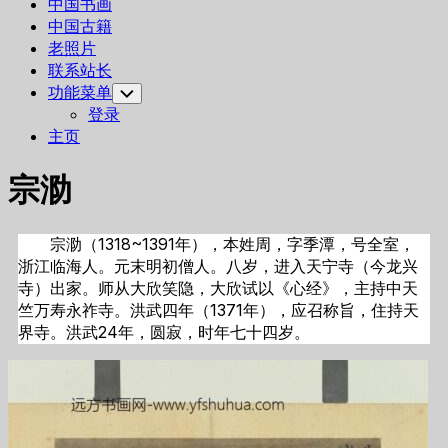
中国书画
中国古籍
老照片
联系站长
功能菜单
Toggle
Child
登录
Menu
主页
宗泐
宗泐（1318~1391年），本姓周，字季潭，号全室，
浙江临海人。元末明初僧人。八岁，进入天宁寺（今龙兴
寺）出家。师从大欣笑隐，大欣试以《心经》，主持中天
竺万寿永祚寺。洪武四年（1371年），应召称旨，住持天
界寺。洪武24年，圆寂，时年七十四岁。