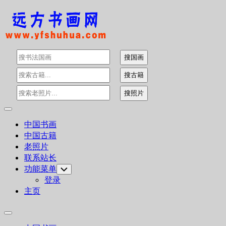
Skip
to
content
Expand
Menu
中国书画
中国古籍
老照片
联系站长
功能菜单
Toggle
Child
登录
Menu
主页
Expand
Menu