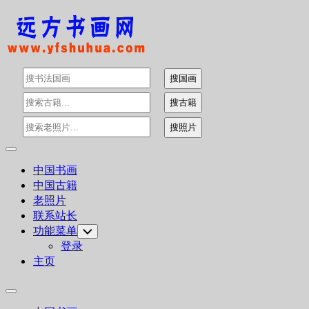
Skip
to
content
Expand
Menu
中国书画
中国古籍
老照片
联系站长
功能菜单
Toggle
Child
登录
Menu
主页
Expand
Menu