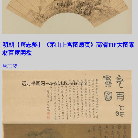
明朝【唐志契】《茅山上宫图扇页》高清TIF大图素
材百度网盘
唐志契