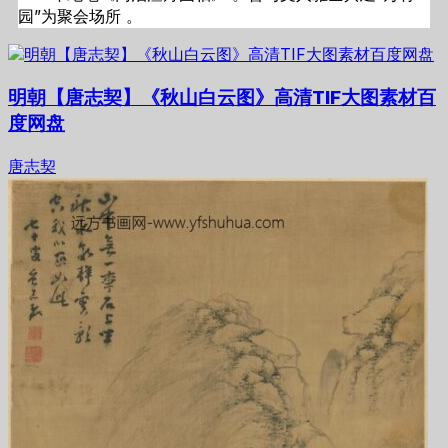
园”为聚会场所 。
明朝【唐志契】《秋山白云图》高清TIF大图素材百
度网盘
唐志契