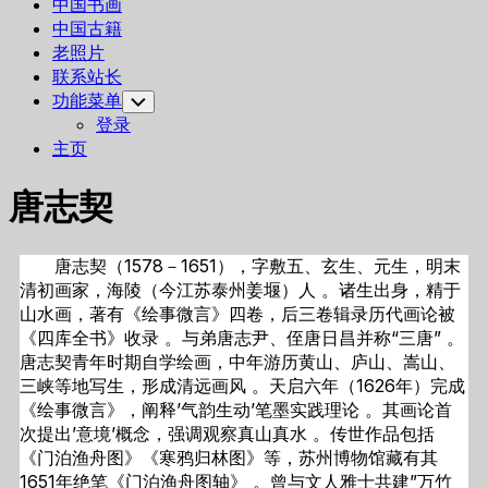
中国书画
中国古籍
老照片
联系站长
功能菜单
Toggle
Child
登录
Menu
主页
唐志契
唐志契（1578－1651），字敷五、玄生、元生，明末
清初画家，海陵（今江苏泰州姜堰）人 。诸生出身，精于
山水画，著有《绘事微言》四卷，后三卷辑录历代画论被
《四库全书》收录 。与弟唐志尹、侄唐日昌并称“三唐” 。
唐志契青年时期自学绘画，中年游历黄山、庐山、嵩山、
三峡等地写生，形成清远画风 。天启六年（1626年）完成
《绘事微言》，阐释’气韵生动’笔墨实践理论 。其画论首
次提出’意境’概念，强调观察真山真水 。传世作品包括
《门泊渔舟图》《寒鸦归林图》等，苏州博物馆藏有其
1651年绝笔《门泊渔舟图轴》 。曾与文人雅士共建”万竹