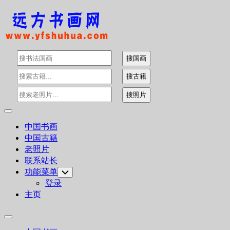
Skip
to
content
Expand
Menu
中国书画
中国古籍
老照片
联系站长
功能菜单
Toggle
Child
登录
Menu
主页
Expand
Menu