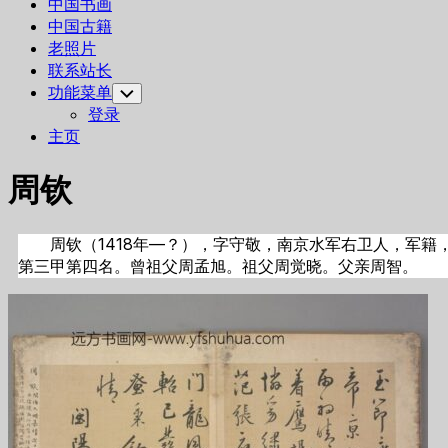
中国书画
中国古籍
老照片
联系站长
功能菜单
Toggle
Child
登录
Menu
主页
周钦
周钦（1418年—？），字守敬，南京水军右卫人，军籍
第三甲第四名。曾祖父周孟旭。祖父周觉晓。父亲周智。