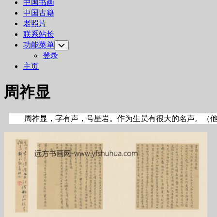
中国书画
中国古籍
老照片
联系站长
功能菜单
Toggle
Child
登录
Menu
主页
周祚显
周祚显，字有声，号星岩。作为生员有很大的名声。（