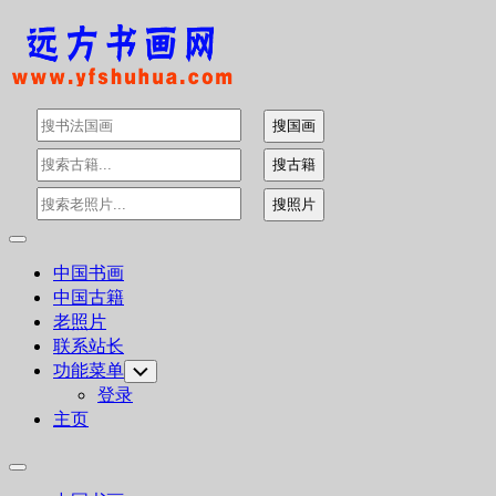
Skip
to
content
Expand
Menu
中国书画
中国古籍
老照片
联系站长
功能菜单
Toggle
Child
登录
Menu
主页
Expand
Menu