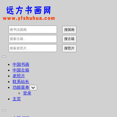
Skip
to
content
Expand
Menu
中国书画
中国古籍
老照片
联系站长
功能菜单
Toggle
Child
登录
Menu
主页
Expand
Menu