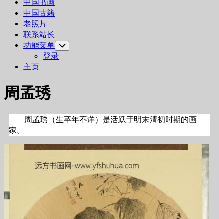
中国书画
中国古籍
老照片
联系站长
功能菜单
Toggle
Child
登录
Menu
主页
周孟琇
周孟琇（生卒年不详）是活跃于明末清初时期的画
家。