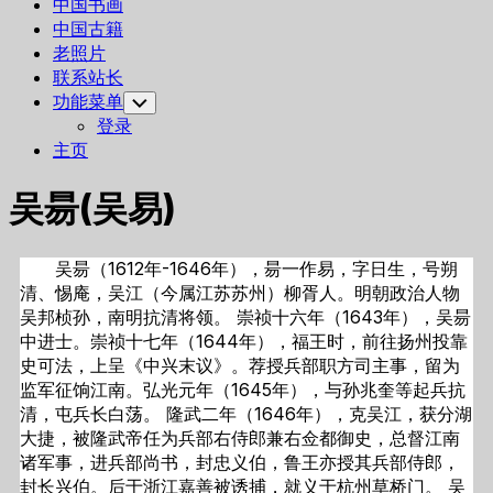
中国书画
中国古籍
老照片
联系站长
功能菜单
Toggle
Child
登录
Menu
主页
吴昜(吴易)
吴昜（1612年-1646年），昜一作易，字日生，号朔
清、惕庵，吴江（今属江苏苏州）柳胥人。明朝政治人物
吴邦桢孙，南明抗清将领。 崇祯十六年（1643年），吴昜
中进士。崇祯十七年（1644年），福王时，前往扬州投靠
史可法，上呈《中兴末议》。荐授兵部职方司主事，留为
监军征饷江南。弘光元年（1645年），与孙兆奎等起兵抗
清，屯兵长白荡。 隆武二年（1646年），克吴江，获分湖
大捷，被隆武帝任为兵部右侍郎兼右佥都御史，总督江南
诸军事，进兵部尚书，封忠义伯，鲁王亦授其兵部侍郎，
封长兴伯。后于浙江嘉善被诱捕，就义于杭州草桥门。 吴