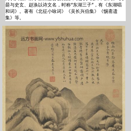
昜与史玄、赵涣以诗文名，时称“东湖三子”，有《东湖唱
和词》。著有《北征小咏词》《吴长兴伯集》《惕斋遗
集》等。