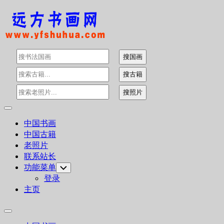
Skip
to
content
Expand
Menu
中国书画
中国古籍
老照片
联系站长
功能菜单
Toggle
Child
登录
Menu
主页
Expand
Menu