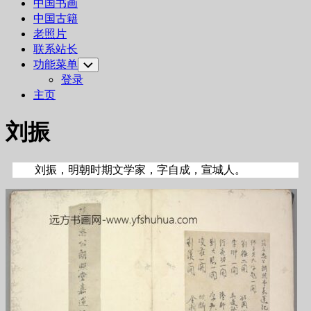
中国书画
中国古籍
老照片
联系站长
功能菜单
Toggle
Child
登录
Menu
主页
刘振
刘振，明朝时期文学家，字自成，宣城人。