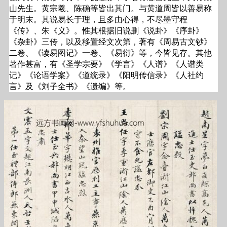
山先生。黄宗羲、陈确等皆出其门。与黄道周皆以善易称
于明末。其说易长于理，且多由心得，不尽墨守程
《传》、朱《义》。惟其根据旧说删《说卦》《序卦》
《杂卦》三传，以及移置经文次第，著有《周易古文钞》
二卷、《读易图记》一卷、《易衍》等，今皆见存。其他
著作甚富，有《圣学宗要》《学言》《人谱》《人谱类
记》《论语学案》《道统录》《阳明传信录》《人社约
言》及《刘子全书》《遗编》等。