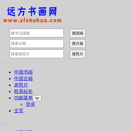
Skip
to
content
Expand
Menu
中国书画
中国古籍
老照片
联系站长
功能菜单
Toggle
Child
登录
Menu
主页
Expand
Menu