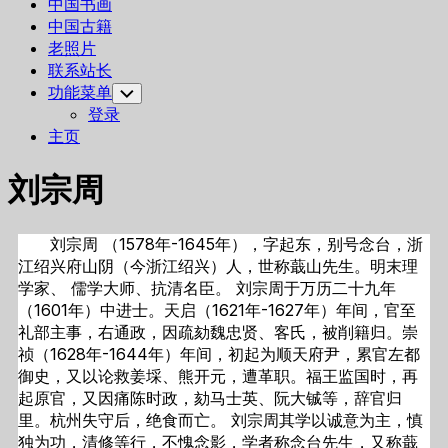
中国书画
中国古籍
老照片
联系站长
功能菜单
Toggle
Child
登录
Menu
主页
刘宗周
刘宗周 （1578年-1645年），字起东，别号念台，浙
江绍兴府山阴（今浙江绍兴）人，世称蕺山先生。明末理
学家、 儒学大师、抗清名臣。 刘宗周于万历二十九年
（1601年）中进士。天启（1621年-1627年）年间，官至
礼部主事，右通政，因疏劾魏忠贤、客氏，被削籍归。崇
祯（1628年-1644年）年间，初起为顺天府尹，累官左都
御史，又以论救姜埰、熊开元，遭革职。福王监国时，再
起原官，又因痛陈时政，劾马士英、阮大铖等，辞官归
里。杭州失守后，绝食而亡。 刘宗周其学以诚意为主，慎
独为功，清修等行，不愧念影，学者称念台先生，又称蕺