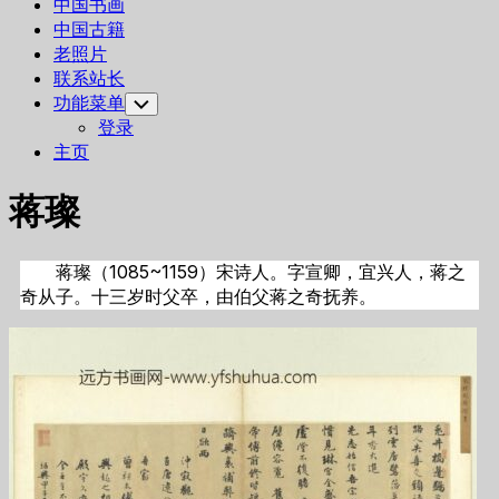
中国书画
中国古籍
老照片
联系站长
功能菜单
Toggle
Child
登录
Menu
主页
蒋璨
蒋璨（1085~1159）宋诗人。字宣卿，宜兴人，蒋之
奇从子。十三岁时父卒，由伯父蒋之奇抚养。