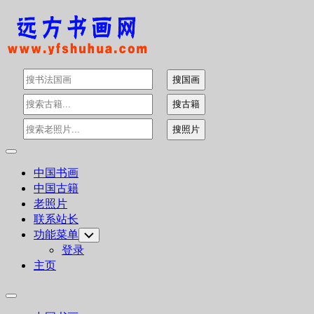
Skip
to
content
Expand
Menu
中国书画
中国古籍
老照片
联系站长
功能菜单
Toggle
Child
登录
Menu
主页
Expand
Menu