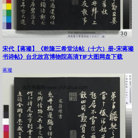
宋代【蒋璨】《乾隆三希堂法帖（十六）册-宋蒋璨
书诗帖》台北故宫博物院高清TIF大图网盘下载
蒋璨