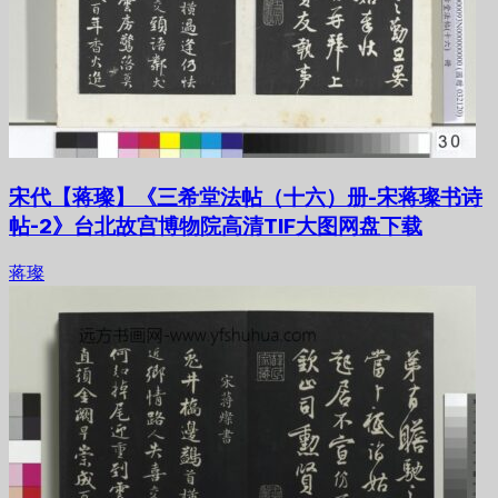
宋代【蒋璨】《三希堂法帖（十六）册-宋蒋璨书诗
帖-2》台北故宫博物院高清TIF大图网盘下载
蒋璨