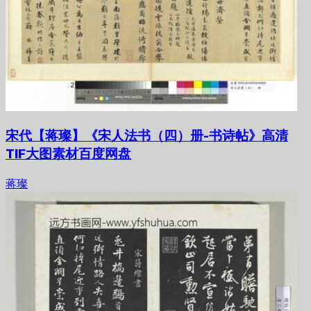
宋代【蒋璨】《宋人法书（四）册-书诗帖》高清
TIF大图素材百度网盘
蒋璨